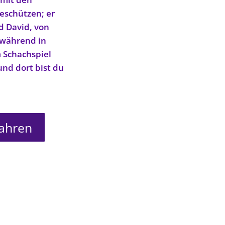
beschützen; er
d David, von
rwährend in
 Schachspiel
und dort bist du
fahren