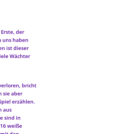
Erste, der
in uns haben
n ist dieser
Viele Wächter
erloren, bricht
 sie aber
Spiel erzählen.
h aus
e sind in
 16 weiße
 mit den