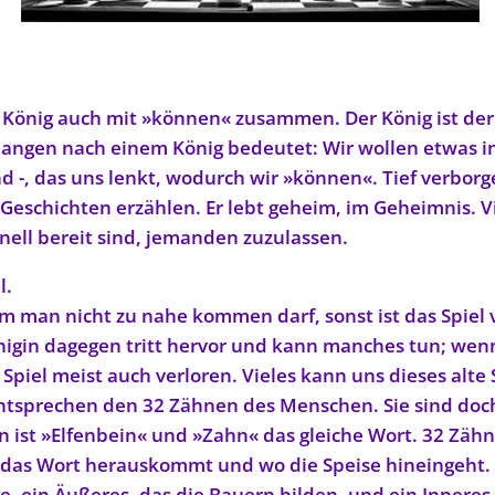
König auch mit »können« zusammen. Der König ist der 
Verlangen nach einem König bedeutet: Wir wollen etwas 
d -, das uns lenkt, wodurch wir »können«. Tief verborge
n Geschichten erzählen. Er lebt geheim, im Geheimnis. 
nell bereit sind, jemanden zuzulassen.
l.
m man nicht zu nahe kommen darf, sonst ist das Spiel v
gin dagegen tritt hervor und kann manches tun; wenn
piel meist auch verloren. Vieles kann uns dieses alte 
entsprechen den 32 Zähnen des Menschen. Sie sind doc
 ist »Elfenbein« und »Zahn« das gleiche Wort. 32 Zähn
 das Wort herauskommt und wo die Speise hineingeht.
e, ein Äußeres, das die Bauern bilden, und ein Inneres